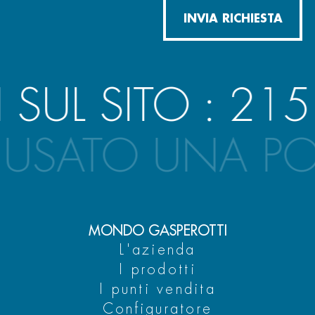
INVIA RICHIESTA
UL SITO :
2153
USATO UNA PO
MONDO GASPEROTTI
L'azienda
I prodotti
I punti vendita
Configuratore