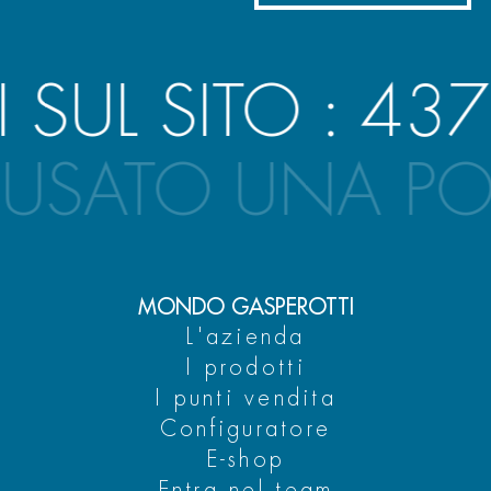
L SITO :
4372
 USATO UNA P
MONDO GASPEROTTI
L'azienda
I prodotti
I punti vendita
Configuratore
E-shop
Entra nel team