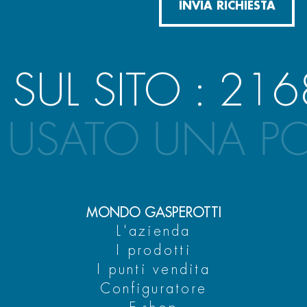
INVIA RICHIESTA
L SITO :
2168
P
 USATO UNA P
MONDO GASPEROTTI
L'azienda
I prodotti
I punti vendita
Configuratore